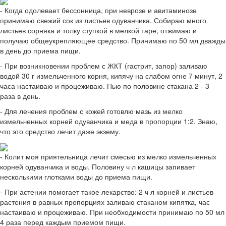
- Когда одолевает бессонница, при неврозе и авитаминозе
принимаю свежий сок из листьев одуванчика. Собираю много
листьев сорняка и толку ступкой в мелкой таре, отжимаю и
получаю общеукрепляющее средство. Принимаю по 50 мл дважды
в день до приема пищи.
- При возникновении проблем с ЖКТ (гастрит, запор) заливаю
водой 30 г измельченного корня, кипячу на слабом огне 7 минут, 2
часа настаиваю и процеживаю. Пью по половине стакана 2 - 3
раза в день.
- Для лечения проблем с кожей готовлю мазь из мелко
измельченных корней одуванчика и меда в пропорции 1:2. Знаю,
что это средство лечит даже экзему.
- Колит моя приятельница лечит смесью из мелко измельченных
корней одуванчика и воды. Половину ч л кашицы запивает
несколькими глотками воды до приема пищи.
- При астении помогает такое лекарство: 2 ч л корней и листьев
растения в равных пропорциях заливаю стаканом кипятка, час
настаиваю и процеживаю. При необходимости принимаю по 50 мл
4 раза перед каждым приемом пищи.