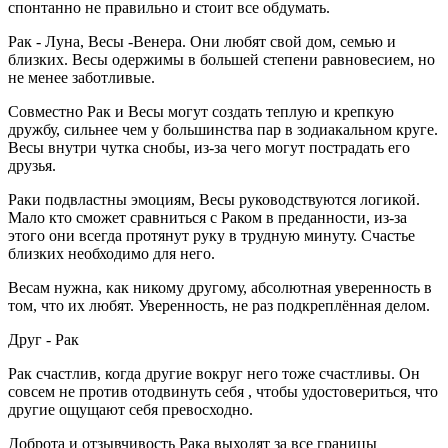
спонтанно не правильно и стоит все обдумать.
Рак - Луна, Весы -Венера. Они любят свой дом, семью и
близких. Весы одержимы в большей степени равновесием, но
не менее заботливые.
Совместно Рак и Весы могут создать теплую и крепкую
дружбу, сильнее чем у большинства пар в зодиакальном круге.
Весы внутри чутка снобы, из-за чего могут пострадать его
друзья.
Раки подвластны эмоциям, Весы руководствуются логикой.
Мало кто сможет сравниться с Раком в преданности, из-за
этого они всегда протянут руку в трудную минуту. Счастье
близких необходимо для него.
Весам нужна, как никому другому, абсолютная уверенность в
том, что их любят. Уверенность, не раз подкреплённая делом.
Друг - Рак
Рак счастлив, когда другие вокруг него тоже счастливы. Он
совсем не против отодвинуть себя , чтобы удостовериться, что
другие ощущают себя превосходно.
Доброта и отзывчивость Рака выходят за все границы