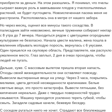
приобрести за деньги. На этом разошлись. Я понимал, что пчелы
сыграют важную роль в завязывании плодов у пчелоопыляемых
растений, не будет пустоцвета. Новоиспеченная пасека меня не
расстроила. Расположилась она в метре от нашего забора
Но через месяц, оценил все минусы такого соседства. В
палисадник зайти невозможно, вечные труженики собирают нектар
с 8 утра до 7 вечера. Находиться рядом с цветущими огородными
культурами не безопасно. Начала цвести малина, жена пошла в
малинник обрывать молодую поросль, вернулась с 6 укусами.
Один пришелся на скуловую область. Представляете, как распухло
ужаленное место. Глаз заплыл, 2 дня в очках проходила, чтобы
людей не пугать.
Дальше, хуже. С массовым вылетом пришла вторая напасть.
Отходы своей жизнедеятельности они оставляют повсюду.
Вывесили выстиранные вещи на улицу. Через 3 часа, покрылись
мелкими, цвета детской неожиданности крапинками. Белые
светлые вещи, это просто катастрофа. Вывести пятнышки, без
кипячения нереально. Даже с твердых поверхностей трудно
смываются. Машину приходится усиленно тереть губкой, чтобы
смыть. Загадили садовые качели, бежевую беседку.
С соседом ругаться никто не хочет. Страдают все близлежащие