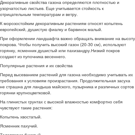
Декоративные свойства газона определяются плотностью и
узорчатостью листьев. Еще учитывается стойкость к
отрицательным температурам и ветру.
К морозостойким декоративным растениям относят копытень
европейский, душистую фиалку и барвинок малый.
При оформлении ландшафта важно обращать внимание на высоту
покрова. Чтобы получить высокий газон (20-30 см), используют
горянку, ясменник душистый или пахизандру.Низкий покров
создают из пупочника весеннего.
Популярные растения и их свойства
Перед высеванием растений для газона необходимо учитывать их
требования к условиям произрастания. Продолжительная засуха
не страшна для ландыша майского, пузырника и различных сортов
горянки крупноцветковой.
На глинистых грунтах с высокой влажностью комфортно себя
чувствуют такие растения:
Копытень хвостатый.
Ясменник пахучий.
Телептерис буковый.